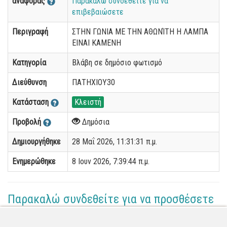
αναφοράς
Παρακαλώ συνδεθείτε για να
επιβεβαιώσετε
Περιγραφή
ΣΤΗΝ ΓΩΝΙΑ ΜΕ ΤΗΝ ΑΘΩΝΊΤΗ Η ΛΑΜΠΑ
ΕΙΝΑΙ ΚΑΜΕΝΗ
Κατηγορία
Βλάβη σε δημόσιο φωτισμό
Διεύθυνση
ΠΑΤΗΧΙΟΥ30
Κατάσταση
Κλειστή
Προβολή
Δημόσια
Δημιουργήθηκε
28 Μαΐ 2026, 11:31:31 π.μ.
Ενημερώθηκε
8 Ιουν 2026, 7:39:44 π.μ.
Παρακαλώ συνδεθείτε για να προσθέσετε
το σχόλιό σας