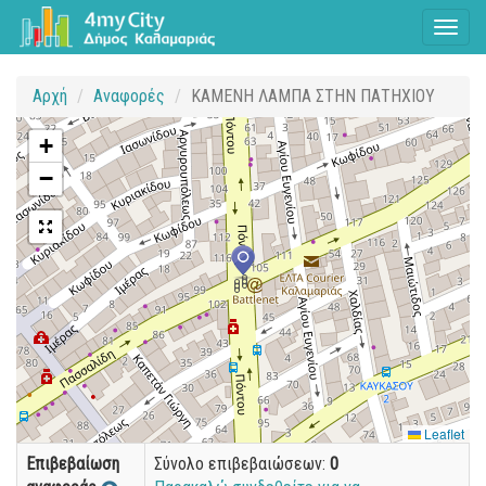
Toggl
naviga
Αρχή
Αναφορές
ΚΑΜΕΝΗ ΛΑΜΠΑ ΣΤΗΝ ΠΑΤΗΧΙΟΥ
+
−
Leaflet
Επιβεβαίωση
Σύνολο επιβεβαιώσεων:
0