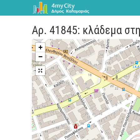
Αρ. 41845: κλάδεμα στ
+
−