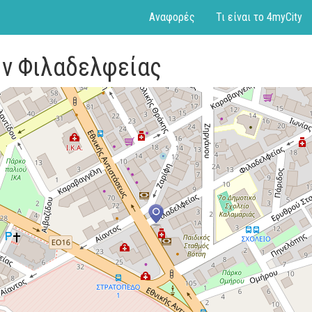
Αναφορές
Τι είναι το 4myCity
ην Φιλαδελφείας