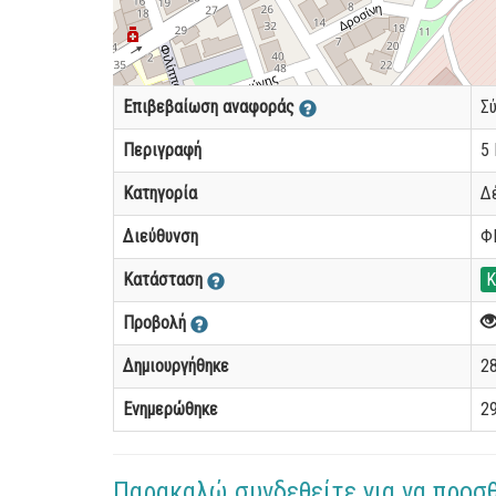
Επιβεβαίωση αναφοράς
Σ
Περιγραφή
5
Κατηγορία
Δ
Διεύθυνση
Φ
Κατάσταση
Κ
Προβολή
Δημιουργήθηκε
28
Ενημερώθηκε
29
Παρακαλώ συνδεθείτε για να προσ