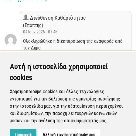
Διεύθυνση Καθαριότητας
(Επόπτης)
04 Ιουν 2026 - 07:45
Ολοκληρώθηκε η διεκπεραίωση της αναφοράς από
τον Δήμο.
Κλειστή
Αυτή η ιστοσελίδα χρησιμοποιεί
cookies
Διεύθυνση Καθαριότητας
(Επόπτης)
Χρησιμοποιούμε cookies και άλλες τεχνολογίες
28 Μαΐ 2026 - 03:56
εντοπισμού για την βελτίωση της εμπειρίας περιήγησης
Η αναφορά προγραμματίστηκε να επιλυθεί.
στην ιστοσελίδα μας, για την εξατομίκευση περιεχομένου
και διαφημίσεων, την παροχή λειτουργιών κοινωνικών
Προγραμματισμένη
μέσων και την ανάλυση της επισκεψιμότητάς μας.
Συμφωνώ
Αλλαγή των προτιμήσεών μου