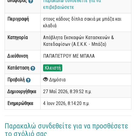
αναφοράς
Παρακαλώ συνδεθείτε για να
επιβεβαιώσετε
Περιγραφή
στους κάδους δίπλα σακιά με μπάζα και
κλαδιά
Κατηγορία
Απόβλητα Εκσκαφών Κατασκευών &
Κατεδαφίσων (Α.Ε.Κ.Κ. - Μπάζα)
Διεύθυνση
ΠΑΠΑΠΕΤΡΟΥ ΜΕ ΜΠΑΛΑ
Κατάσταση
Κλειστή
Προβολή
Δημόσια
Δημιουργήθηκε
27 Μαΐ 2026, 8:39:52 π.μ.
Ενημερώθηκε
4 Ιουν 2026, 8:14:20 π.μ.
Παρακαλώ συνδεθείτε για να προσθέσετε
το σχόλιό σας