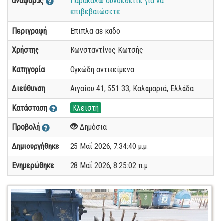
αναφοράς
Παρακαλώ συνδεθείτε για να
επιβεβαιώσετε
Περιγραφή
Επιπλα αε καδο
Χρήστης
Κωνσταντίνος Κωτσής
Κατηγορία
Ογκώδη αντικείμενα
Διεύθυνση
Αιγαίου 41, 551 33, Καλαμαριά, Ελλάδα
Κατάσταση
Κλειστή
Προβολή
Δημόσια
Δημιουργήθηκε
25 Μαΐ 2026, 7:34:40 μ.μ.
Ενημερώθηκε
28 Μαΐ 2026, 8:25:02 π.μ.