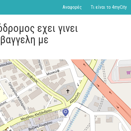
Αναφορές
Τι είναι το 4myCity
όδρομος εχει γινει
αβαγγελη με