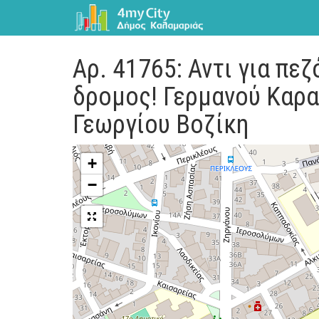
Αρ. 41765: Αντι για πεζ
δρομος! Γερμανού Καρ
Γεωργίου Βοζίκη
+
−