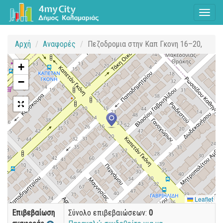
Toggl
naviga
Αρχή
Αναφορές
Πεζοδρομια στην Καπ Γκονη 16–20,
+
−
Leaflet
Επιβεβαίωση
Σύνολο επιβεβαιώσεων:
0