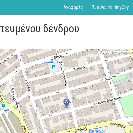
Αναφορές
Τι είναι το 4myCity
υτευμένου δένδρου