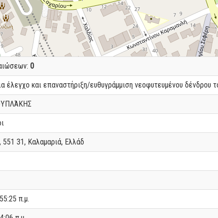
βαιώσεων:
0
α έλεγχο και επαναστήριξη/ευθυγράμμιση νεοφυτευμένου δένδρου το
ΟΥΠΛΆΚΗΣ
οι
 551 31, Καλαμαριά, Ελλάδ
55:25 π.μ.
4:06 π.μ.