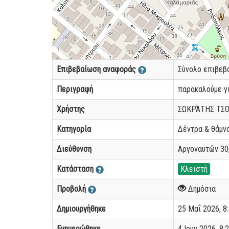
Επιβεβαίωση αναφοράς
Σύνολο επιβε
Περιγραφή
παρακαλούμε γι
Χρήστης
ΣΩΚΡΆΤΗΣ ΤΣ
Κατηγορία
Δέντρα & θάμν
Διεύθυνση
Αργοναυτών 30,
Κατάσταση
Κλειστή
Προβολή
Δημόσια
Δημιουργήθηκε
25 Μαΐ 2026, 8:
Ενημερώθηκε
4 Ιουν 2026, 8:2