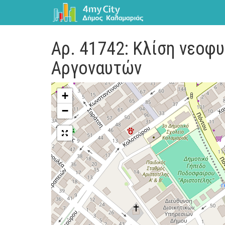
Αρ. 41742: Κλίση νεοφ
Αργοναυτών
+
−