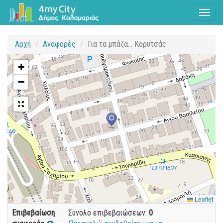
Toggl
naviga
Αρχή
Αναφορές
Για τα μπάζα... Κορυτσάς
+
−
Leaflet
Επιβεβαίωση
Σύνολο επιβεβαιώσεων:
0