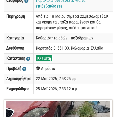
αναφοράς
Παρακαλώ συνδεθείτε για να
επιβεβαιώσετε
Περιγραφή
Από τις 18 Μαΐου σήμερα 22,μεσολαβεί ΣΚ
και ακόμη τα μπάζα παραμένουν και θα
παραμένουν μέρες, απ'ότι φαίνεται!
Κατηγορία
Καθαριότητα οδών - πεζοδρομίων
Διεύθυνση
Κορυτσάς 3, 551 33, Καλαμαριά, Ελλάδα
Κατάσταση
Κλειστή
Προβολή
Δημόσια
Δημιουργήθηκε
22 Μαΐ 2026, 7:53:25 μ.μ.
Ενημερώθηκε
25 Μαΐ 2026, 7:33:12 π.μ.