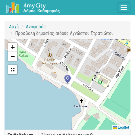
Toggl
naviga
Αρχή
Αναφορές
Προσβολή δημοσίας αιδούς Αγνώστου Στρατιώτου
+
−
Leaflet