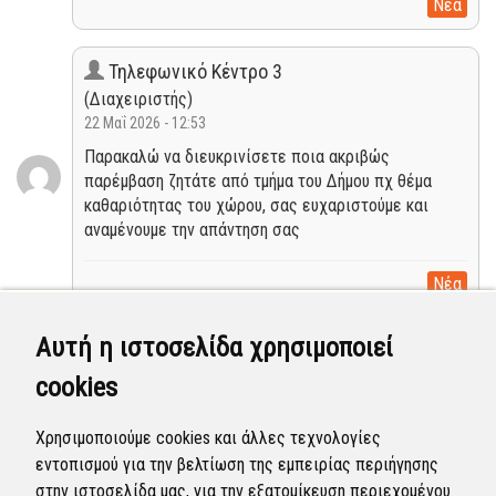
Νέα
Τηλεφωνικό Κέντρο 3
(Διαχειριστής)
22 Μαΐ 2026 - 12:53
Παρακαλώ να διευκρινίσετε ποια ακριβώς
παρέμβαση ζητάτε από τμήμα του Δήμου πχ θέμα
καθαριότητας του χώρου, σας ευχαριστούμε και
αναμένουμε την απάντηση σας
Νέα
Αυτή η ιστοσελίδα χρησιμοποιεί
Βασιλική Δήμου
(Χρήστης)
cookies
22 Μαΐ 2026 - 12:21
Χτες για το περιστατικό καλέσαμε την αστυνομία,
Χρησιμοποιούμε cookies και άλλες τεχνολογίες
είδαμε έκαναν ενα πέρασμα 20 λεπτά μετα... μαλλον
εντοπισμού για την βελτίωση της εμπειρίας περιήγησης
θα είχαν τελειώσει οι άνθρωποι έως τότε..
στην ιστοσελίδα μας, για την εξατομίκευση περιεχομένου