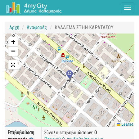
Toggl
naviga
Αρχή
Αναφορές
ΚΛΑΔΕΜΑ ΣΤΗΝ ΚΑΡΑΤΑΣΟΥ
+
−
Leaflet
Επιβεβαίωση
Σύνολο επιβεβαιώσεων:
0