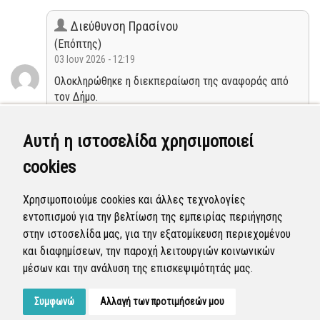
Διεύθυνση Πρασίνου
(Επόπτης)
03 Ιουν 2026 - 12:19
Ολοκληρώθηκε η διεκπεραίωση της αναφοράς από
τον Δήμο.
Κλειστή
Αυτή η ιστοσελίδα χρησιμοποιεί
cookies
Διεύθυνση Πρασίνου
(Επόπτης)
Χρησιμοποιούμε cookies και άλλες τεχνολογίες
25 Μαΐ 2026 - 08:19
εντοπισμού για την βελτίωση της εμπειρίας περιήγησης
Η αναφορά προγραμματίστηκε να επιλυθεί.
στην ιστοσελίδα μας, για την εξατομίκευση περιεχομένου
και διαφημίσεων, την παροχή λειτουργιών κοινωνικών
Προγραμματισμένη
μέσων και την ανάλυση της επισκεψιμότητάς μας.
Συμφωνώ
Αλλαγή των προτιμήσεών μου
Developed by
Tessera