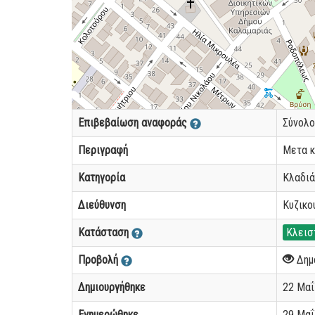
Επιβεβαίωση αναφοράς
Σύνολ
Περιγραφή
Μετα κλ
Κατηγορία
Κλαδιά
Διεύθυνση
Κυζικο
Κατάσταση
Κλεισ
Προβολή
Δημ
Δημιουργήθηκε
22 Μαΐ 
Ενημερώθηκε
29 Μαΐ 