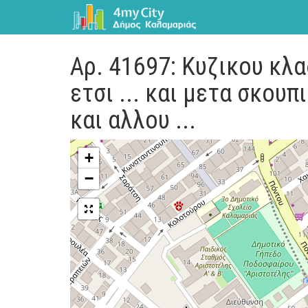
Αρ. 41697: Κυζικου κλ
ετσι ... και μετα σκουπ
και αλλου ...
+
−