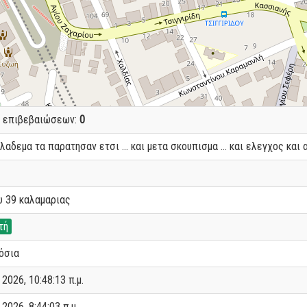
ο επιβεβαιώσεων:
0
αδεμα τα παρατησαν ετσι ... και μετα σκουπισμα ... και ελεγχος και α
υ 39 καλαμαριας
τή
όσια
2026, 10:48:13 π.μ.
2026, 8:44:03 π.μ.