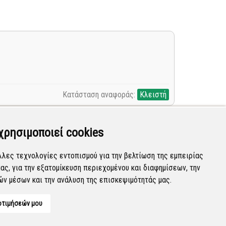
Κατάσταση αναφοράς:
Κλειστή
χρησιμοποιεί cookies
λλες τεχνολογίες εντοπισμού για την βελτίωση της εμπειρίας
ας, για την εξατομίκευση περιεχομένου και διαφημίσεων, την
Κατάσταση αναφοράς:
Νέα
ών μέσων και την ανάλυση της επισκεψιμότητάς μας.
οτιμήσεών μου
Developed by
Tessera