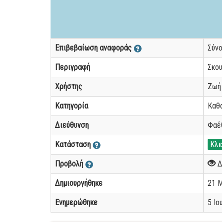
Επιβεβαίωση αναφοράς
Σύν
Περιγραφή
Σκου
Χρήστης
Ζωή
Κατηγορία
Καθ
Διεύθυνση
Φαέθ
Κατάσταση
Κλε
Προβολή
Δ
Δημιουργήθηκε
21 Μ
Ενημερώθηκε
5 Ιο