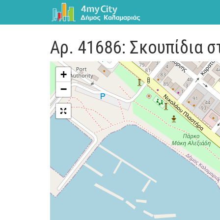
Αρ. 41686: Σκουπίδια 
+
−