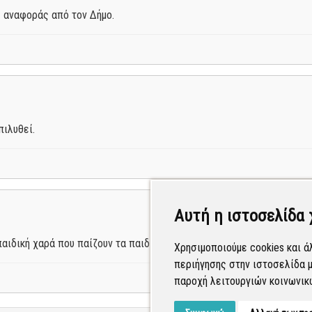
 αναφοράς από τον Δήμο.
ιλυθεί.
Αυτή η ιστοσελίδα 
αιδική χαρά που παίζουν τα παιδιά. Οσμή από περιττώματα ζώων.
Χρησιμοποιούμε cookies και ά
περιήγησης στην ιστοσελίδα μ
παροχή λειτουργιών κοινωνικ