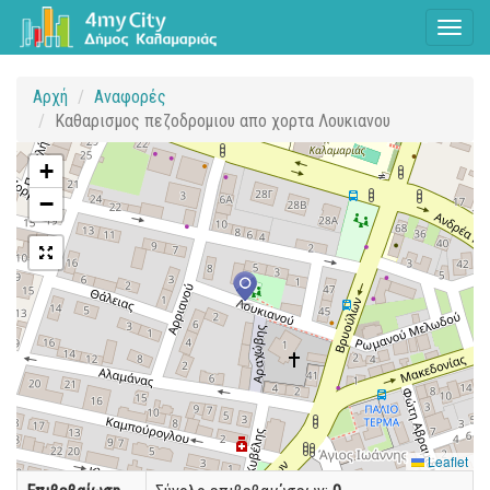
Toggl
naviga
Αρχή
Αναφορές
Καθαρισμος πεζοδρομιου απο χορτα Λουκιανου
+
−
Leaflet