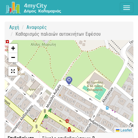
Toggl
naviga
Αρχή
Αναφορές
Καθαρισμός παλαιών αυτοκινήτων Εφέσου
+
−
Leaflet