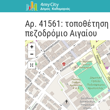
Αρ. 41561: τοποθέτηση
πεζοδρόμιο Αιγαίου
+
−