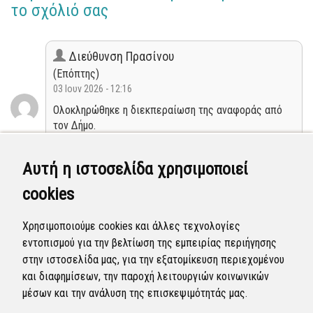
το σχόλιό σας
Διεύθυνση Πρασίνου
(Επόπτης)
03 Ιουν 2026 - 12:16
Ολοκληρώθηκε η διεκπεραίωση της αναφοράς από
τον Δήμο.
Κλειστή
Αυτή η ιστοσελίδα χρησιμοποιεί
cookies
Διεύθυνση Πρασίνου
(Επόπτης)
Χρησιμοποιούμε cookies και άλλες τεχνολογίες
15 Μαΐ 2026 - 12:06
εντοπισμού για την βελτίωση της εμπειρίας περιήγησης
Η αναφορά προγραμματίστηκε να επιλυθεί.
στην ιστοσελίδα μας, για την εξατομίκευση περιεχομένου
και διαφημίσεων, την παροχή λειτουργιών κοινωνικών
Προγραμματισμένη
μέσων και την ανάλυση της επισκεψιμότητάς μας.