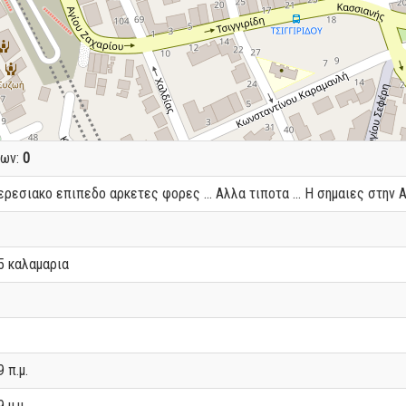
εων:
0
ρεσιακο επιπεδο αρκετες φορες ... Αλλα τιποτα ... Η σημαιες στην Α
5 καλαμαρια
 π.μ.
 μ.μ.