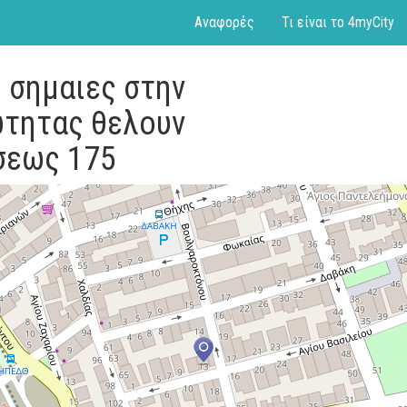
Αναφορές
Τι είναι το 4myCity
Η σημαιες στην
ωτητας θελουν
ασεως 175