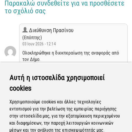
Παρακαλώ συνδεθείτε για να προσθέσετε
το σχόλιό σας
Διεύθυνση Πρασίνου
(Επόπτης)
03 Ιουν 2026 - 12:14
Ολοκληρώθηκε η διεκπεραίωση της αναφοράς από
τον Δήμο.
Κλειστή
Αυτή η ιστοσελίδα χρησιμοποιεί
cookies
Διεύθυνση Πρασίνου
(Επόπτης)
Χρησιμοποιούμε cookies και άλλες τεχνολογίες
12 Μαΐ 2026 - 08:39
εντοπισμού για την βελτίωση της εμπειρίας περιήγησης
Η αναφορά προγραμματίστηκε να επιλυθεί.
στην ιστοσελίδα μας, για την εξατομίκευση περιεχομένου
και διαφημίσεων, την παροχή λειτουργιών κοινωνικών
Προγραμματισμένη
μέσων και την ανάλυση της επισκεψιμότητάς μας.