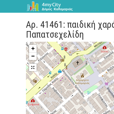
Αρ. 41461: παιδική χαρ
Παπατσεχελίδη
+
−