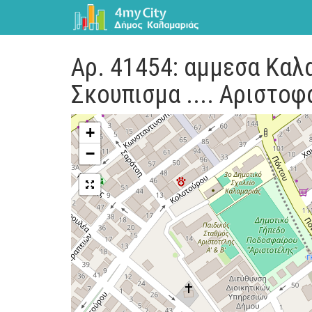
Αρ. 41454: αμμεσα Καλα
Σκουπισμα .... Αριστοφ
+
−