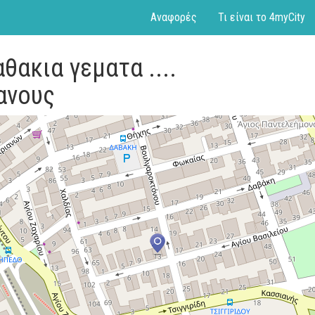
Αναφορές
Τι είναι το 4myCity
θακια γεματα ....
ανους