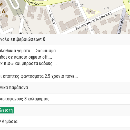
ύνολο επιβεβαιώσεων:
0
λαθακια γεματα .... Σκουπισμα ....
δοι σε καποια σημεια οff.....
κ πισω και μπροστα καδους ....
ι εποπτες φαντασματα 2.5 χρονια πανε....
ενικά παράπονα
ριστοφανους 8 καλαμαριας
λειστή
Δημόσια