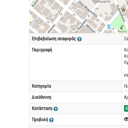
Επιβεβαίωση αναφοράς
Σ
Περιγραφή
Κα
Κα
Ογ
κα
Κατηγορία
Γ
Διεύθυνση
Α
Κατάσταση
Κ
Προβολή