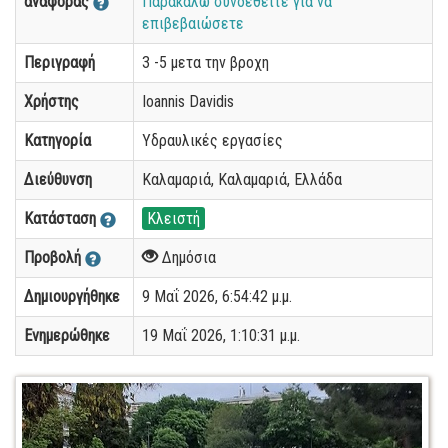
αναφοράς
Παρακαλώ συνδεθείτε για να
επιβεβαιώσετε
Περιγραφή
3 -5 μετα την βροχη
Χρήστης
Ioannis Davidis
Κατηγορία
Υδραυλικές εργασίες
Διεύθυνση
Καλαμαριά, Καλαμαριά, Ελλάδα
Κατάσταση
Κλειστή
Προβολή
Δημόσια
Δημιουργήθηκε
9 Μαΐ 2026, 6:54:42 μ.μ.
Ενημερώθηκε
19 Μαΐ 2026, 1:10:31 μ.μ.