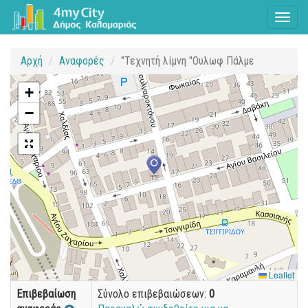
Toggl
naviga
Αρχή
Αναφορές
"Τεχνητή λίμνη "Ουλωφ Πάλμε
+
−
Leaflet
Επιβεβαίωση
Σύνολο επιβεβαιώσεων:
0