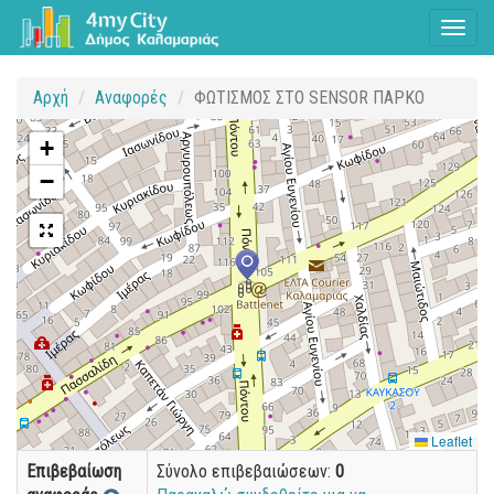
Toggl
naviga
Αρχή
Αναφορές
ΦΩΤΙΣΜΟΣ ΣΤΟ SENSOR ΠΑΡΚΟ
+
−
Leaflet
Επιβεβαίωση
Σύνολο επιβεβαιώσεων:
0