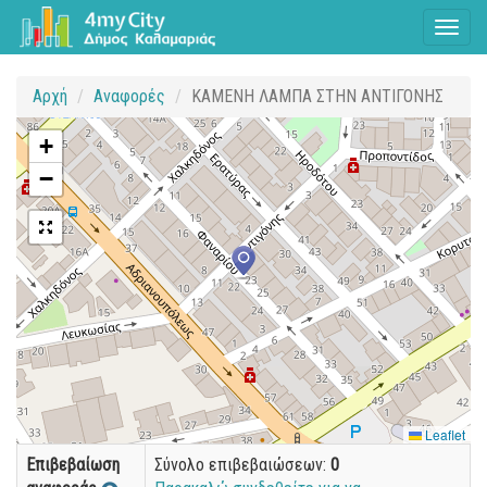
Toggl
naviga
Αρχή
Αναφορές
ΚΑΜΕΝΗ ΛΑΜΠΑ ΣΤΗΝ ΑΝΤΙΓΟΝΗΣ
+
−
Leaflet
Επιβεβαίωση
Σύνολο επιβεβαιώσεων:
0