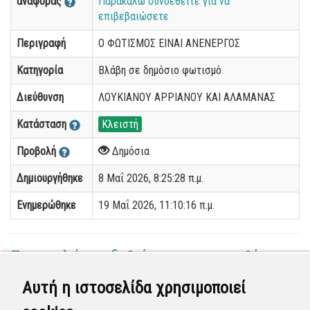
αναφοράς
Παρακαλώ συνδεθείτε για να
επιβεβαιώσετε
Περιγραφή
Ο ΦΩΤΙΣΜΟΣ ΕΙΝΑΙ ΑΝΕΝΕΡΓΟΣ
Κατηγορία
Βλάβη σε δημόσιο φωτισμό
Διεύθυνση
ΛΟΥΚΙΑΝΟΥ ΑΡΡΙΑΝΟΥ ΚΑΙ ΑΛΑΜΑΝΑΣ
Κατάσταση
Κλειστή
Προβολή
Δημόσια
Δημιουργήθηκε
8 Μαΐ 2026, 8:25:28 π.μ.
Ενημερώθηκε
19 Μαΐ 2026, 11:10:16 π.μ.
Παρακαλώ συνδεθείτε για να προσθέσετε
το σχόλιό σας
Αυτή η ιστοσελίδα χρησιμοποιεί