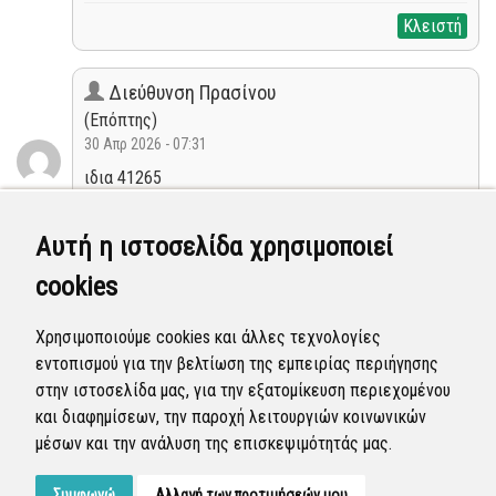
Κλειστή
Διεύθυνση Πρασίνου
(Επόπτης)
30 Απρ 2026 - 07:31
ιδια 41265
Κλειστή
Αυτή η ιστοσελίδα χρησιμοποιεί
cookies
Διεύθυνση Καθαριότητας
(Επόπτης)
Χρησιμοποιούμε cookies και άλλες τεχνολογίες
30 Απρ 2026 - 03:34
εντοπισμού για την βελτίωση της εμπειρίας περιήγησης
Η αναφορά προγραμματίστηκε να επιλυθεί.
στην ιστοσελίδα μας, για την εξατομίκευση περιεχομένου
και διαφημίσεων, την παροχή λειτουργιών κοινωνικών
Προγραμματισμένη
μέσων και την ανάλυση της επισκεψιμότητάς μας.
Συμφωνώ
Αλλαγή των προτιμήσεών μου