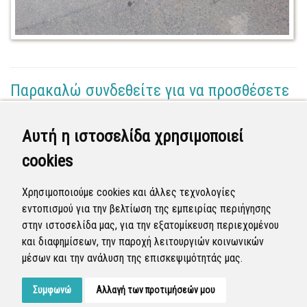
Παρακαλώ συνδεθείτε για να προσθέσετε
το σχόλιό σας
Αυτή η ιστοσελίδα χρησιμοποιεί
Τηλεφωνικό Κέντρο 1
cookies
(Διαχειριστής)
07 Μαΐ 2026 - 11:46
Χρησιμοποιούμε cookies και άλλες τεχνολογίες
Ολοκληρώθηκε η διεκπεραίωση της αναφοράς από
εντοπισμού για την βελτίωση της εμπειρίας περιήγησης
την εταιρεία αερίου λόγω αρμοδιότητας.
στην ιστοσελίδα μας, για την εξατομίκευση περιεχομένου
και διαφημίσεων, την παροχή λειτουργιών κοινωνικών
Κλειστή
μέσων και την ανάλυση της επισκεψιμότητάς μας.
Συμφωνώ
Αλλαγή των προτιμήσεών μου
Developed by
Tessera