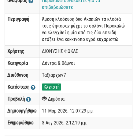
αναφοράς
Παρακαλώ συνδεθείτε για να
επιβεβαιώσετε
Περιγραφή
Άμεση κλαδευση δύο Ακακιών τα κλαδιά
τους έφτασαν μέχρι το σαλόνι Παρακαλώ
να ελεγχθεί η μία από τις δύο επειδή
στάζει ένα κοκκινοπο υγρό ευχαριστώ
Χρήστης
ΔΙΟΝΎΣΗΣ ΦΩΚΑΣ
Κατηγορία
Δέντρα & θάμνοι
Διεύθυνση
Ταξιαρχων7
Κατάσταση
Κλειστή
Προβολή
Δημόσια
Δημιουργήθηκε
11 Μαρ 2026, 12:07:29 μ.μ.
Ενημερώθηκε
3 Αυγ 2026, 2:12:19 μ.μ.