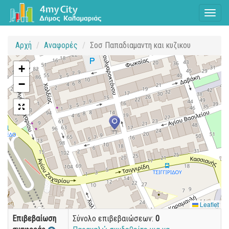
Toggl
naviga
Αρχή
Αναφορές
Σοσ Παπαδιαμαντη και κυζικου
+
−
Leaflet
Επιβεβαίωση
Σύνολο επιβεβαιώσεων:
0