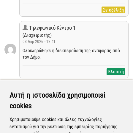
Σε εξέλιξη
Τηλεφωνικό Κέντρο 1
(Διαχειριστής)
03 Απρ 2026 - 13:41
Ολοκληρώθηκε η διεκπεραίωση της αναφοράς από
τον Δήμο.
Κλειστή
ΚΥΡΙΑΚΟΣ ΣΤΑΘΗΣ
Αυτή η ιστοσελίδα χρησιμοποιεί
(Χρήστης)
25 Μαρ 2026 - 14:59
cookies
Δεν υπάρχουν λόγια ....έχουν περάσει δυο εβδομάδες
και δεν έχει γίνει κάτι ...ούτε μια αναφορά σχετικά
Χρησιμοποιούμε cookies και άλλες τεχνολογίες
με τις ενέργειες που προχώρησε ο
εντοπισμού για την βελτίωση της εμπειρίας περιήγησης
Δήμος....Απογοήτευση