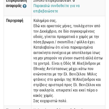
Επιβεβαίωση
Σύνολο επιβεβαιώσεων:
0
αναφοράς
Παρακαλώ συνδεθείτε για να
επιβεβαιώσετε
Περιγραφή
Καλημέρα σας,
Εδώ και αρκετούς μήνες, τουλάχιστον από
τον Δεκέμβριο, σε δύο συγκεκριμένους
οδούς, γίνεται πραγματικά ο χαμός με την
πόση βρωμια / σκουπίδια / φύλλα έχει.
Καταλαβαίνω ότι είναι παρκαρισμένα
αυτοκίνητα συνέχεια με αποτέλεσμα ίσως
να μην μπορούν να γίνουν σωστά αλλά έστω
τα χοντρά.. Είναι η Οδός Μ. Αλεξάνδρου με
Εθνικής Αντίστασεως μέχρι κάτω που
ενώνονεται με την Ελ. Βενιζέλου. Μόλις
φτάνεις στο φανάρι της Μ.Αλεξανδρου και
στρίβεις αριστερά προς Ελ. Βενιζέλου και
την εκκλησία.. επικρατεί και εκεί πέρα ο
κακός χαμός.
Σας ευχαριστώ πολύ.