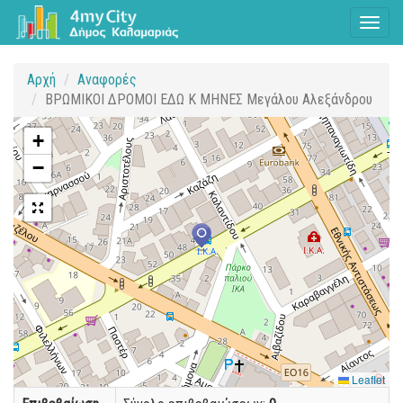
Toggl
naviga
Αρχή
Αναφορές
ΒΡΩΜΙΚΟΙ ΔΡΟΜΟΙ ΕΔΩ Κ ΜΗΝΕΣ Μεγάλου Αλεξάνδρου
+
−
Leaflet