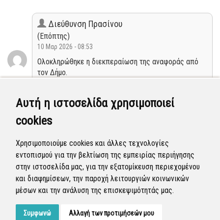
Διεύθυνση Πρασίνου
(Επόπτης)
10 Μαρ 2026 - 08:53
Ολοκληρώθηκε η διεκπεραίωση της αναφοράς από
τον Δήμο.
Κλειστή
Αυτή η ιστοσελίδα χρησιμοποιεί
cookies
Διεύθυνση Πρασίνου
(Επόπτης)
Χρησιμοποιούμε cookies και άλλες τεχνολογίες
26 Φεβ 2026 - 07:52
εντοπισμού για την βελτίωση της εμπειρίας περιήγησης
Η αναφορά προγραμματίστηκε να επιλυθεί.
στην ιστοσελίδα μας, για την εξατομίκευση περιεχομένου
και διαφημίσεων, την παροχή λειτουργιών κοινωνικών
Προγραμματισμένη
μέσων και την ανάλυση της επισκεψιμότητάς μας.
Συμφωνώ
Αλλαγή των προτιμήσεών μου