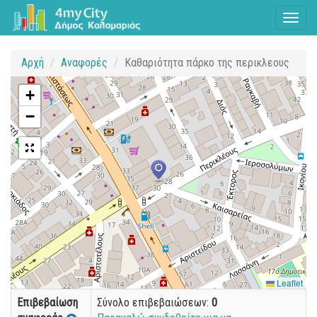
Toggl
naviga
Αρχή
Αναφορές
Καθαριότητα πάρκο της περικλεους
+
−
Leaflet
Επιβεβαίωση
Σύνολο επιβεβαιώσεων:
0