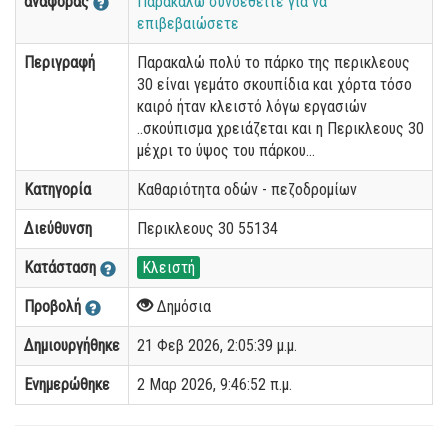
αναφοράς
Παρακαλώ συνδεθείτε για να
επιβεβαιώσετε
Περιγραφή
Παρακαλώ πολύ το πάρκο της περικλεους
30 είναι γεμάτο σκουπίδια και χόρτα τόσο
καιρό ήταν κλειστό λόγω εργασιών
..σκούπισμα χρειάζεται και η Περικλεους 30
μέχρι το ύψος του πάρκου…
Κατηγορία
Καθαριότητα οδών - πεζοδρομίων
Διεύθυνση
Περικλεους 30 55134
Κατάσταση
Κλειστή
Προβολή
Δημόσια
Δημιουργήθηκε
21 Φεβ 2026, 2:05:39 μ.μ.
Ενημερώθηκε
2 Μαρ 2026, 9:46:52 π.μ.