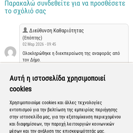
Παρακαλώ συνδεθείτε για να προσθέσετε
το σχόλιό σας
Διεύθυνση Καθαριότητας
(Επόπτης)
02 Μαρ 2026 - 09:45
Ολοκληρώθηκε η διεκπεραίωση της αναφοράς από
τον Δήμο.
Κλειστή
Αυτή η ιστοσελίδα χρησιμοποιεί
cookies
Διεύθυνση Καθαριότητας
(Επόπτης)
Χρησιμοποιούμε cookies και άλλες τεχνολογίες
22 Φεβ 2026 - 04:28
εντοπισμού για την βελτίωση της εμπειρίας περιήγησης
Η αναφορά προγραμματίστηκε να επιλυθεί.
στην ιστοσελίδα μας, για την εξατομίκευση περιεχομένου
και διαφημίσεων, την παροχή λειτουργιών κοινωνικών
Προγραμματισμένη
μέσων και την ανάλυση της επισκεψιμότητάς μας.