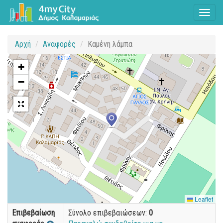
Toggl
naviga
Αρχή
Αναφορές
Καμένη λάμπα
+
−
Leaflet
Επιβεβαίωση
Σύνολο επιβεβαιώσεων:
0