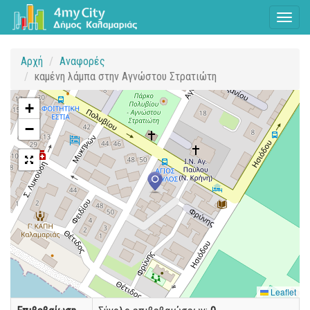
Toggl
naviga
Αρχή
Αναφορές
καμένη λάμπα στην Αγνώστου Στρατιώτη
+
−
Leaflet