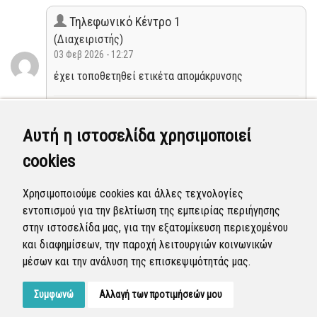
Τηλεφωνικό Κέντρο 1
(Διαχειριστής)
03 Φεβ 2026 - 12:27
έχει τοποθετηθεί ετικέτα απομάκρυνσης
Κλειστή
Αυτή η ιστοσελίδα χρησιμοποιεί
Τηλεφωνικό Κέντρο 3
cookies
(Διαχειριστής)
08 Ιαν 2026 - 08:16
Χρησιμοποιούμε cookies και άλλες τεχνολογίες
Εστάλη στην Τεχνική Υπηρεσία στις 08-1-2026 για
εντοπισμού για την βελτίωση της εμπειρίας περιήγησης
σήμανση κάθετης στάθμευσης.
στην ιστοσελίδα μας, για την εξατομίκευση περιεχομένου
και διαφημίσεων, την παροχή λειτουργιών κοινωνικών
Νέα
μέσων και την ανάλυση της επισκεψιμότητάς μας.
Συμφωνώ
Αλλαγή των προτιμήσεών μου
Developed by
Tessera