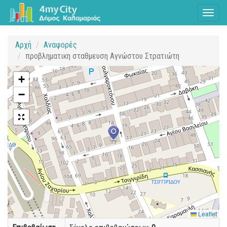
Toggl
naviga
Αρχή
Αναφορές
προβληματικη σταθμευση Αγνώστου Στρατιώτη
+
−
Leaflet