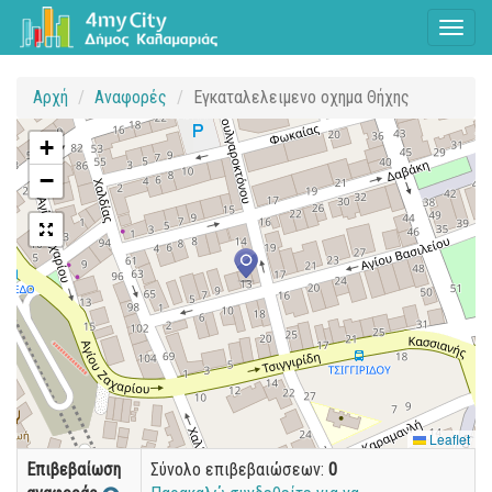
Toggl
naviga
Αρχή
Αναφορές
Εγκαταλελειμενο οχημα Θήχης
+
−
Leaflet
Επιβεβαίωση
Σύνολο επιβεβαιώσεων:
0