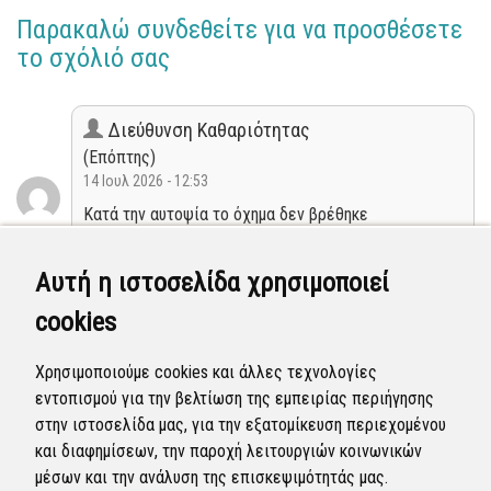
Παρακαλώ συνδεθείτε για να προσθέσετε
το σχόλιό σας
Διεύθυνση Καθαριότητας
(Επόπτης)
14 Ιουλ 2026 - 12:53
Κατά την αυτοψία το όχημα δεν βρέθηκε
Κλειστή
Αυτή η ιστοσελίδα χρησιμοποιεί
cookies
Διεύθυνση Καθαριότητας
(Επόπτης)
Χρησιμοποιούμε cookies και άλλες τεχνολογίες
09 Απρ 2026 - 12:57
εντοπισμού για την βελτίωση της εμπειρίας περιήγησης
Η αναφορά προγραμματίστηκε να επιλυθεί.
στην ιστοσελίδα μας, για την εξατομίκευση περιεχομένου
και διαφημίσεων, την παροχή λειτουργιών κοινωνικών
Προγραμματισμένη
μέσων και την ανάλυση της επισκεψιμότητάς μας.