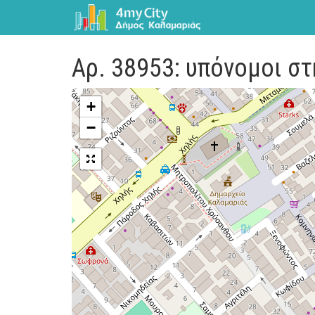
Αρ. 38953: υπόνομοι στ
+
−