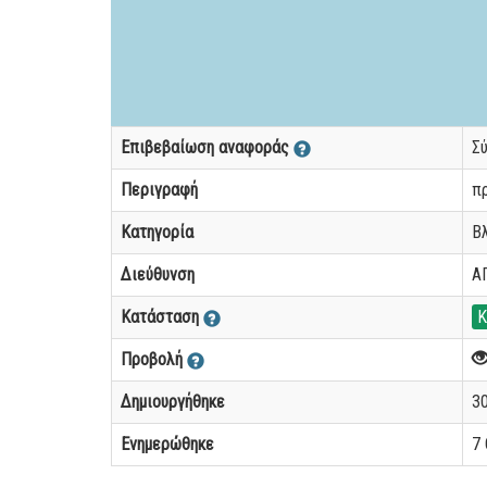
Επιβεβαίωση αναφοράς
Σ
Περιγραφή
π
Κατηγορία
Β
Διεύθυνση
Α
Κατάσταση
Κ
Προβολή
Δημιουργήθηκε
30
Ενημερώθηκε
7 