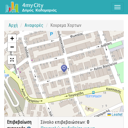
Toggl
naviga
Αρχή
Αναφορές
Κουρεμα Χορτων
+
−
Leaflet
Επιβεβαίωση
Σύνολο επιβεβαιώσεων:
0