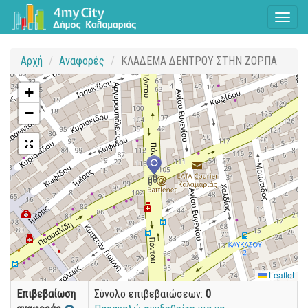
Toggl
naviga
Αρχή
Αναφορές
ΚΛΑΔΕΜΑ ΔΕΝΤΡΟΥ ΣΤΗΝ ΖΟΡΠΑ
+
−
Leaflet
Επιβεβαίωση
Σύνολο επιβεβαιώσεων:
0