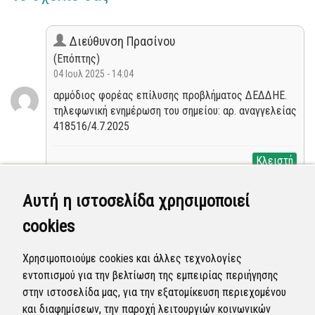
Διεύθυνση Πρασίνου
(Επόπτης)
04 Ιουλ 2025 - 14:04
αρμόδιος φορέας επίλυσης προβλήματος ΔΕΔΔΗΕ.
τηλεφωνική ενημέρωση του σημείου: αρ. αναγγελείας
418516/4.7.2025
Κλειστή
Αυτή η ιστοσελίδα χρησιμοποιεί
Διεύθυνση Πρασίνου
(Επόπτης)
cookies
04 Ιουλ 2025 - 12:37
αρμόδιος φορέας επίλυσης προβλήματος ΔΕΔΔΗΕ.
Χρησιμοποιούμε cookies και άλλες τεχνολογίες
τηλεφωνική ενημέρωση του σημείου: αρ. αναγγελείας
εντοπισμού για την βελτίωση της εμπειρίας περιήγησης
418516/4.7.2025
στην ιστοσελίδα μας, για την εξατομίκευση περιεχομένου
και διαφημίσεων, την παροχή λειτουργιών κοινωνικών