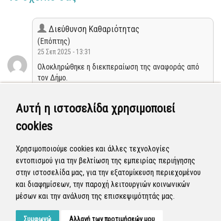
Διεύθυνση Καθαριότητας
(Επόπτης)
25 Σεπ 2025 - 13:31
Ολοκληρώθηκε η διεκπεραίωση της αναφοράς από
τον Δήμο.
Κλειστή
Αυτή η ιστοσελίδα χρησιμοποιεί
cookies
Διεύθυνση Καθαριότητας
(Επόπτης)
Χρησιμοποιούμε cookies και άλλες τεχνολογίες
17 Μαΐ 2025 - 03:59
εντοπισμού για την βελτίωση της εμπειρίας περιήγησης
Η αναφορά προγραμματίστηκε να επιλυθεί.
στην ιστοσελίδα μας, για την εξατομίκευση περιεχομένου
και διαφημίσεων, την παροχή λειτουργιών κοινωνικών
Προγραμματισμένη
μέσων και την ανάλυση της επισκεψιμότητάς μας.
Συμφωνώ
Αλλαγή των προτιμήσεών μου