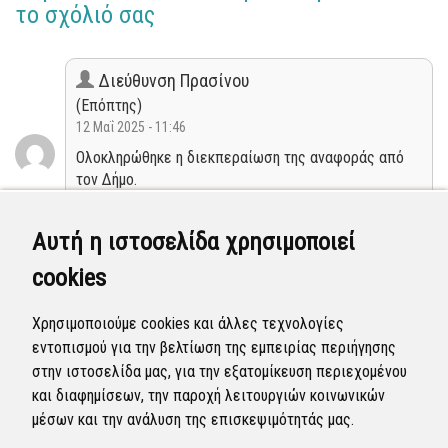
το σχόλιό σας
Διεύθυνση Πρασίνου
(Επόπτης)
12 Μαΐ 2025 - 11:46
Ολοκληρώθηκε η διεκπεραίωση της αναφοράς από
τον Δήμο.
Κλειστή
Αυτή η ιστοσελίδα χρησιμοποιεί
cookies
Διεύθυνση Πρασίνου
(Επόπτης)
Χρησιμοποιούμε cookies και άλλες τεχνολογίες
06 Μαΐ 2025 - 10:58
εντοπισμού για την βελτίωση της εμπειρίας περιήγησης
Η αναφορά προγραμματίστηκε να επιλυθεί.
στην ιστοσελίδα μας, για την εξατομίκευση περιεχομένου
και διαφημίσεων, την παροχή λειτουργιών κοινωνικών
Προγραμματισμένη
μέσων και την ανάλυση της επισκεψιμότητάς μας.