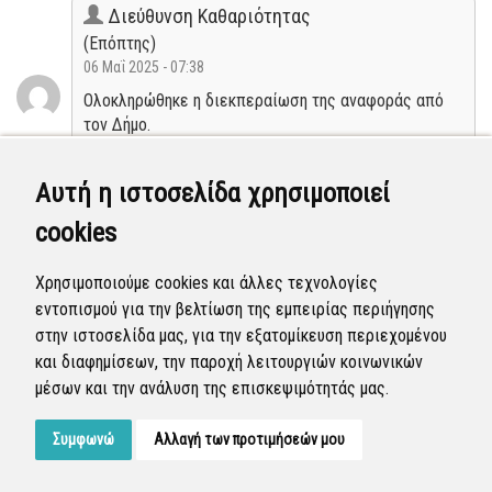
Διεύθυνση Καθαριότητας
(Επόπτης)
06 Μαΐ 2025 - 07:38
Ολοκληρώθηκε η διεκπεραίωση της αναφοράς από
τον Δήμο.
Κλειστή
Αυτή η ιστοσελίδα χρησιμοποιεί
cookies
Διεύθυνση Καθαριότητας
(Επόπτης)
Χρησιμοποιούμε cookies και άλλες τεχνολογίες
03 Μαΐ 2025 - 04:50
εντοπισμού για την βελτίωση της εμπειρίας περιήγησης
Η αναφορά προγραμματίστηκε να επιλυθεί.
στην ιστοσελίδα μας, για την εξατομίκευση περιεχομένου
και διαφημίσεων, την παροχή λειτουργιών κοινωνικών
Προγραμματισμένη
μέσων και την ανάλυση της επισκεψιμότητάς μας.
Συμφωνώ
Αλλαγή των προτιμήσεών μου
Developed by
Tessera