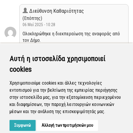
Διεύθυνση Καθαριότητας
(Επόπτης)
06 Μαΐ 2025 - 10:28
Ολοκληρώθηκε η διεκπεραίωση της αναφοράς από
τον Δήμο.
Κλειστή
Αυτή η ιστοσελίδα χρησιμοποιεί
cookies
Διεύθυνση Καθαριότητας
(Επόπτης)
Χρησιμοποιούμε cookies και άλλες τεχνολογίες
03 Μαΐ 2025 - 04:57
εντοπισμού για την βελτίωση της εμπειρίας περιήγησης
Η αναφορά προγραμματίστηκε να επιλυθεί.
στην ιστοσελίδα μας, για την εξατομίκευση περιεχομένου
και διαφημίσεων, την παροχή λειτουργιών κοινωνικών
Προγραμματισμένη
μέσων και την ανάλυση της επισκεψιμότητάς μας.
Συμφωνώ
Αλλαγή των προτιμήσεών μου
Developed by
Tessera