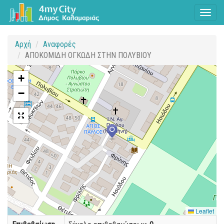
Toggl
naviga
Αρχή
Αναφορές
ΑΠΟΚΟΜΙΔΗ ΟΓΚΩΔΗ ΣΤΗΝ ΠΟΛΥΒΙΟΥ
+
−
Leaflet