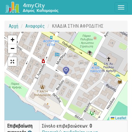
Toggl
naviga
Αρχή
Αναφορές
ΚΛΑΔΙΑ ΣΤΗΝ ΑΦΡΟΔΙΤΗΣ
+
−
Leaflet
Επιβεβαίωση
Σύνολο επιβεβαιώσεων:
0