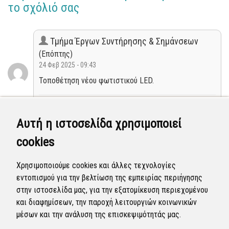
το σχόλιό σας
Τμήμα Έργων Συντήρησης & Σημάνσεων
(Επόπτης)
24 Φεβ 2025 - 09:43
Τοποθέτηση νέου φωτιστικού LED.
Κλειστή
Αυτή η ιστοσελίδα χρησιμοποιεί
Διεύθυνση Καθαριότητας
cookies
(Επόπτης)
20 Φεβ 2025 - 12:02
Χρησιμοποιούμε cookies και άλλες τεχνολογίες
Ολοκληρώθηκε η διεκπεραίωση της αναφοράς από
εντοπισμού για την βελτίωση της εμπειρίας περιήγησης
τον Δήμο.
στην ιστοσελίδα μας, για την εξατομίκευση περιεχομένου
και διαφημίσεων, την παροχή λειτουργιών κοινωνικών
Κλειστή
μέσων και την ανάλυση της επισκεψιμότητάς μας.