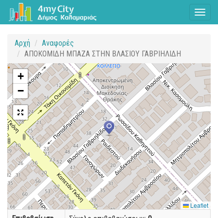
Toggl
naviga
Αρχή
Αναφορές
ΑΠΟΚΟΜΙΔΗ ΜΠΑΖΑ ΣΤΗΝ ΒΛΑΣΙΟΥ ΓΑΒΡΙΗΛΙΔΗ
+
−
Leaflet