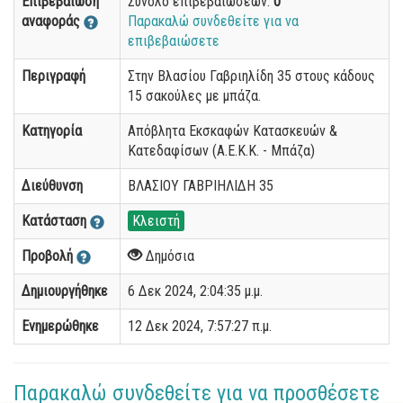
Επιβεβαίωση
Σύνολο επιβεβαιώσεων:
0
αναφοράς
Παρακαλώ συνδεθείτε για να
επιβεβαιώσετε
Περιγραφή
Στην Βλασίου Γαβριηλίδη 35 στους κάδους
15 σακούλες με μπάζα.
Κατηγορία
Απόβλητα Εκσκαφών Κατασκευών &
Κατεδαφίσων (Α.Ε.Κ.Κ. - Μπάζα)
Διεύθυνση
ΒΛΑΣΙΟΥ ΓΑΒΡΙΗΛΙΔΗ 35
Κατάσταση
Κλειστή
Προβολή
Δημόσια
Δημιουργήθηκε
6 Δεκ 2024, 2:04:35 μ.μ.
Ενημερώθηκε
12 Δεκ 2024, 7:57:27 π.μ.
Παρακαλώ συνδεθείτε για να προσθέσετε