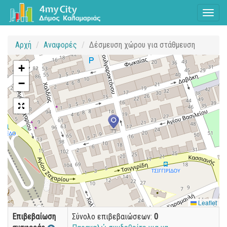
Toggl
naviga
Αρχή
Αναφορές
Δέσμευση χώρου για στάθμευση
+
−
Leaflet
Επιβεβαίωση
Σύνολο επιβεβαιώσεων:
0