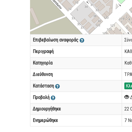
Επιβεβαίωση αναφοράς
Σύν
Περιγραφή
ΚΑΘ
Κατηγορία
Καθ
Διεύθυνση
ΤΡ
Κατάσταση
Κλ
Προβολή
Δημιουργήθηκε
22 Ο
Ενημερώθηκε
7 Νο